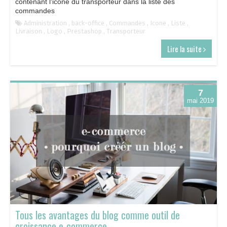
contenant l'icône du transporteur dans la liste des
commandes
Administration
,
back-office
,
Commandes
,
Icone
,
Liste
,
Livraison
,
Logo
,
Prestashop
,
Transporteur
Lire la suite
7
mai 2019
Tous les avantages du blog comme outil de
croissance e-commerce