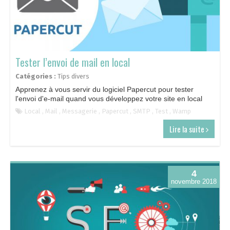
Tester l’envoi de mail en local
Catégories :
Tips divers
Apprenez à vous servir du logiciel Papercut pour tester
l'envoi d'e-mail quand vous développez votre site en local
Local
,
Mail
,
Messagerie
,
Papercut
,
SMTP
,
Test
,
Wamp
Lire la suite
4
novembre 2018