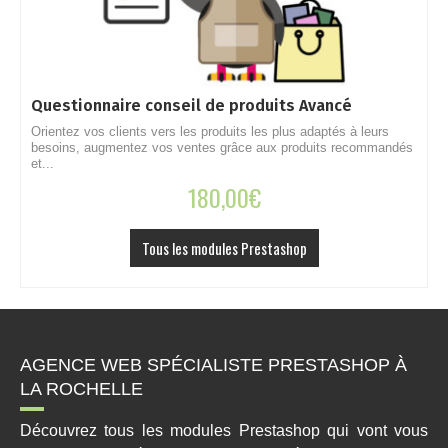
Questionnaire conseil de produits Avancé
C
Orientez vos clients vers les produits les plus adaptés à leurs
S
besoins, augmentez vos ventes grâce aux produits recommandés
r
et...
180,00
€
Tous les modules Prestashop
AGENCE WEB SPÉCIALISTE PRESTASHOP À
LA ROCHELLE
Découvrez tous les modules Prestashop qui vont vous