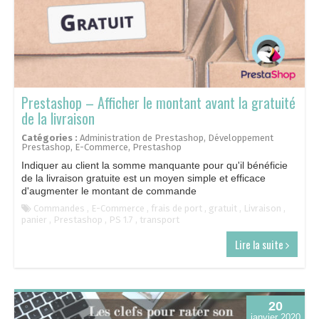
Prestashop – Afficher le montant avant la gratuité
de la livraison
Catégories :
Administration de Prestashop
,
Développement
Prestashop
,
E-Commerce
,
Prestashop
Indiquer au client la somme manquante pour qu'il bénéficie
de la livraison gratuite est un moyen simple et efficace
d'augmenter le montant de commande
Commandes
,
E-Commerce
,
frais de port
,
gratuit
,
Livraison
,
panier
,
Prestashop
,
PS 1.7
,
transport
Lire la suite
20
janvier 2020