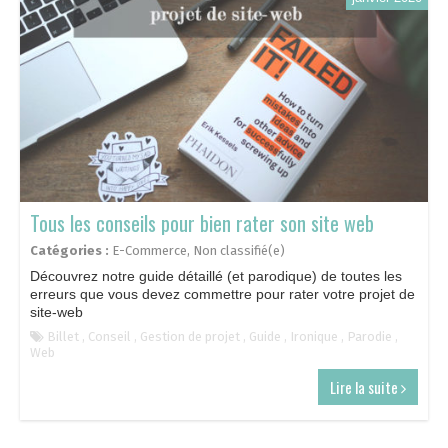
Tous les conseils pour bien rater son site web
Catégories :
E-Commerce
,
Non classifié(e)
Découvrez notre guide détaillé (et parodique) de toutes les
erreurs que vous devez commettre pour rater votre projet de
site-web
Billet
,
Conseil
,
Gestion de projet
,
Guide
,
Ironique
,
Parodie
,
Web
Lire la suite