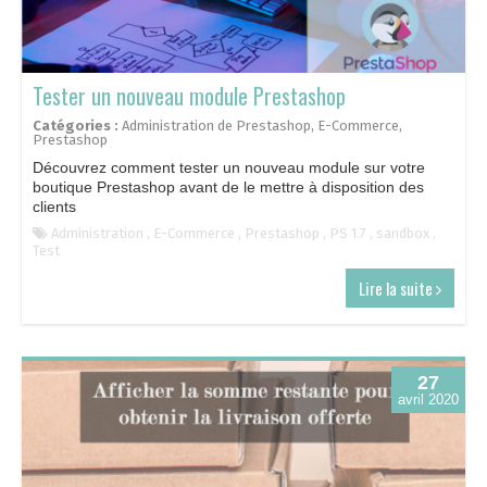
Tester un nouveau module Prestashop
Catégories :
Administration de Prestashop
,
E-Commerce
,
Prestashop
Découvrez comment tester un nouveau module sur votre
boutique Prestashop avant de le mettre à disposition des
clients
Administration
,
E-Commerce
,
Prestashop
,
PS 1.7
,
sandbox
,
Test
Lire la suite
27
avril 2020