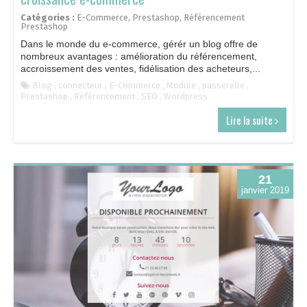
Catégories :
E-Commerce
,
Prestashop
,
Référencement
Prestashop
Dans le monde du e-commerce, gérér un blog offre de
nombreux avantages : amélioration du référencement,
accroissement des ventes, fidélisation des acheteurs,...
Blog
,
connecteur
,
E-Commerce
,
Module
,
passerelle
,
Prestashop
,
Référencement
,
SEO
,
Wordpress
Lire la suite
21
janvier 2019