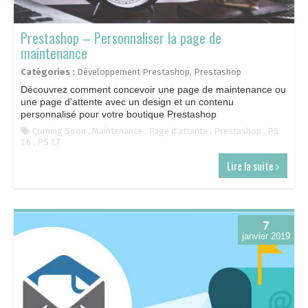
Prestashop – Personnaliser la page de
maintenance
Catégories :
Développement Prestashop
,
Prestashop
Découvrez comment concevoir une page de maintenance ou
une page d'attente avec un design et un contenu
personnalisé pour votre boutique Prestashop
Coming Soon
,
Maintenance
,
Page d'attente
,
Prestashop
,
PS
1.6
,
PS 1.7
Lire la suite
7
janvier 2019