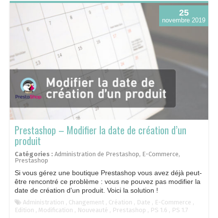
25
novembre 2019
Prestashop – Modifier la date de création d’un
produit
Catégories :
Administration de Prestashop
,
E-Commerce
,
Prestashop
Si vous gérez une boutique Prestashop vous avez déjà peut-
être rencontré ce problème : vous ne pouvez pas modifier la
date de création d'un produit. Voici la solution !
Administration
,
Changement
,
Création
,
Date
,
E-Commerce
,
Edition
,
Modification
,
Nouveauté
,
Prestashop
,
PS 1.6
,
PS 1.7