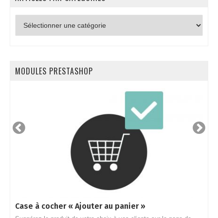
Articles
par
catégories
MODULES PRESTASHOP
Case à cocher « Ajouter au panier »
L