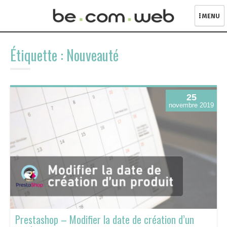
MENU
Skip
to
Étiquette :
Nouveauté
content
25
novembre 2019
Prestashop – Modifier la date de création d’un