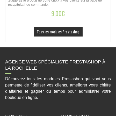
Suggérez le produit de votre choix à vos clients sur la page de
A
récapitulatif de commande.
c
9,00
€
Tous les modules Prestashop
AGENCE WEB SPÉCIALISTE PRESTASHOP À
LA ROCHELLE
Découvrez tous les modules Prestashop qui vont vous
permettre de fidéliser vos clients, améliorer votre chiffre
d’affaires et gagner du temps pour administrer votre
boutique en ligne.