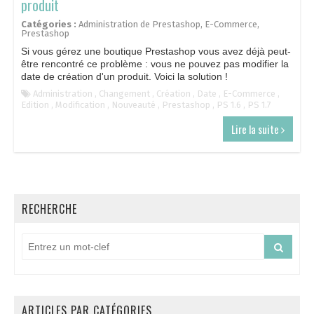
produit
Catégories :
Administration de Prestashop
,
E-Commerce
,
Prestashop
Si vous gérez une boutique Prestashop vous avez déjà peut-
être rencontré ce problème : vous ne pouvez pas modifier la
date de création d'un produit. Voici la solution !
Administration
,
Changement
,
Création
,
Date
,
E-Commerce
,
Edition
,
Modification
,
Nouveauté
,
Prestashop
,
PS 1.6
,
PS 1.7
Lire la suite
RECHERCHE
ARTICLES PAR CATÉGORIES