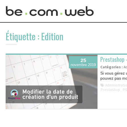
Skip
to
Étiquette :
Edition
content
Prestashop –
25
novembre 2019
Catégories :
A
Si vous gérez 
pouvez pas modi
Administrati
Prestashop
,
PS