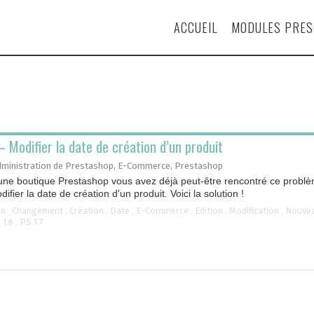
ACCUEIL
MODULES PRE
 Modifier la date de création d’un produit
dministration de Prestashop
,
E-Commerce
,
Prestashop
une boutique Prestashop vous avez déjà peut-être rencontré ce problè
fier la date de création d'un produit. Voici la solution !
on
,
Changement
,
Création
,
Date
,
E-Commerce
,
Edition
,
Modification
,
Nouve
 1.6
,
PS 1.7