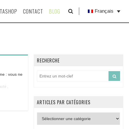
STASHOP
CONTACT
BLOG
Français
RECHERCHE
me : vous ne
auté
,
ARTICLES PAR CATÉGORIES
Articles
par
catégories