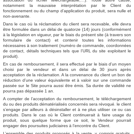
association du fichier téléchargeable,…). Toute autre cause,
notamment la mauvaise interprétation par le Client du
fonctionnement ou du champ d’application du produit, sera nulle et
non-avenante.
Dans le cas où la réclamation du client sera recevable, elle devra
être formulée dans un délai de quatorze (14) jours (conformément
à la législation en vigueur, par le biais du présent site (à travers son
formulaire de contact) et contenir toutes les informations
nécessaires à son traitement (numéro de commande, coordonnées
de contact, détails techniques tels que l’URL du site exploitant le
produit).
En cas de remboursement, il sera effectué par le biais d’un moyen
choisi par le vendeur et dans un délai de 30 jours après
acceptation de la réclamation. A la convenance du client un bon de
réduction d’une valeur équivalente et à valoir sur une commande
passée sur le Site pourra aussi être émis. Sa durée de validité ne
pourra pas dépassée 1 an.
A compter de l’acceptation du remboursement, le téléchargement
du ou des produits dématérialisés concernés sera révoqué. le client
s’engage par ailleurs à désinstaller et à ne plus utiliser ce ou cas
produits. Dans le cas où le Client continuerait à faire usage du
produit, sous quelque forme que ce soit, le Vendeur pourrait
engager des poursuites judiciaires à l’encontre du Client.
L’ensemble des produits proposés à la vente, y compris gratuits,