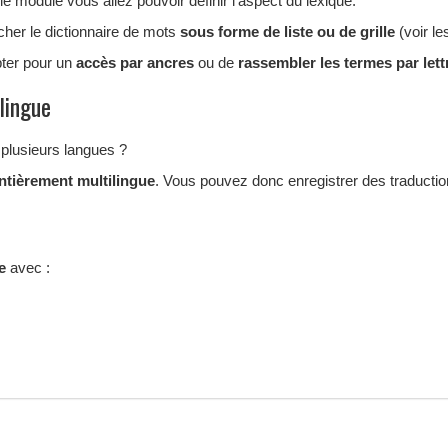
 module vous allez pouvoir définir l’aspect du lexique.
icher le dictionnaire de mots
sous forme de liste ou de grille
(voir le
pter pour un
accès par ancres
ou de
rassembler les termes par lett
lingue
 plusieurs langues ?
ntièrement multilingue
. Vous pouvez donc enregistrer des traductions
e
avec :