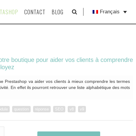
STASHOP
CONTACT
BLOG
Français
votre boutique pour aider vos clients à comprendre
loyez
ique Prestashop va aider vos clients à mieux comprendre les termes
vité. En effet ils pourront retrouver une liste alphabétique des mots
dule
question
réponse
SEO
v8
v9