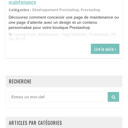
maintenance
Catégories :
Développement Prestashop
,
Prestashop
Découvrez comment concevoir une page de maintenance ou
une page d'attente avec un design et un contenu
personnalisé pour votre boutique Prestashop
Coming Soon
,
Maintenance
,
Page d'attente
,
Prestashop
,
PS
1.6
,
PS 1.7
Lire la suite
RECHERCHE
ARTICLES PAR CATÉGORIES