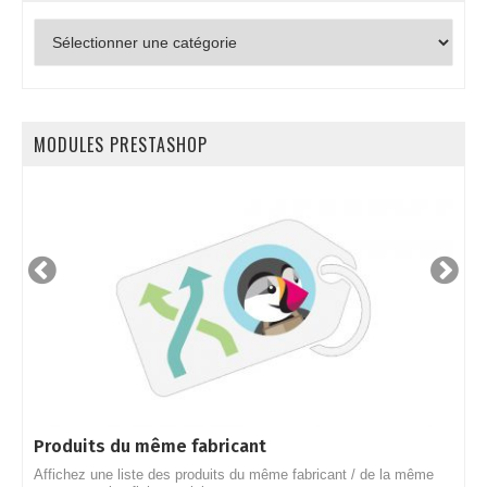
Articles
par
catégories
MODULES PRESTASHOP
Produits du même fabricant
Q
Affichez une liste des produits du même fabricant / de la même
O