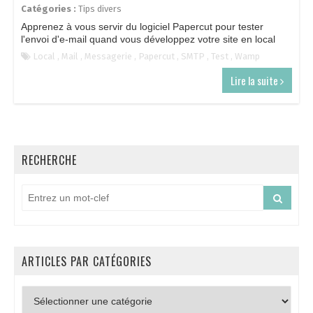
Catégories :
Tips divers
Apprenez à vous servir du logiciel Papercut pour tester
l'envoi d'e-mail quand vous développez votre site en local
Local
,
Mail
,
Messagerie
,
Papercut
,
SMTP
,
Test
,
Wamp
Lire la suite
RECHERCHE
ARTICLES PAR CATÉGORIES
Articles
par