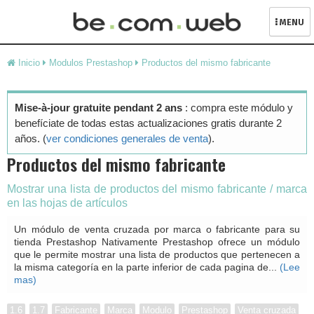
MENU
Skip
Inicio
Modulos Prestashop
Productos del mismo fabricante
to
content
Mise-à-jour gratuite pendant 2 ans
: compra este módulo y
benefíciate de todas estas actualizaciones gratis durante 2
años. (
ver condiciones generales de venta
).
Productos del mismo fabricante
Mostrar una lista de productos del mismo fabricante / marca
en las hojas de artículos
Un módulo de venta cruzada por marca o fabricante para su
tienda Prestashop Nativamente Prestashop ofrece un módulo
que le permite mostrar una lista de productos que pertenecen a
la misma categoría en la parte inferior de cada pagina de...
(Lee
mas)
1.6
1.7
Fabricante
Marca
Modulo
Prestashop
Venta cruzada