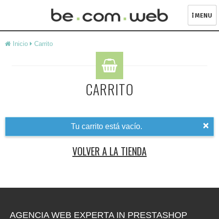
MENU
Skip
Inicio
Carrito
to
content
CARRITO
×
Tu carrito está vacío.
VOLVER A LA TIENDA
AGENCIA WEB EXPERTA IN PRESTASHOP