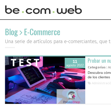
Skip
to
Blog
E-Commerce
content
Una serie de artículos para e-comerciantes, que 
Probar un n
11
agosto 2022
Categorias :
A
Descubra cómo
de los clientes
Administraci