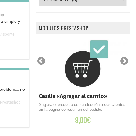
por
categorías
op
ma simple y
MODULOS PRESTASHOP
ansporte
 problema: no
datos por e-
Casilla «Agregar al carrito»
A
c
Prestashop
,
Sugiera el producto de su elección a sus clientes
en la página de resumen del pedido.
opia de seguridad
O
electrónico
m
9,00
€
t