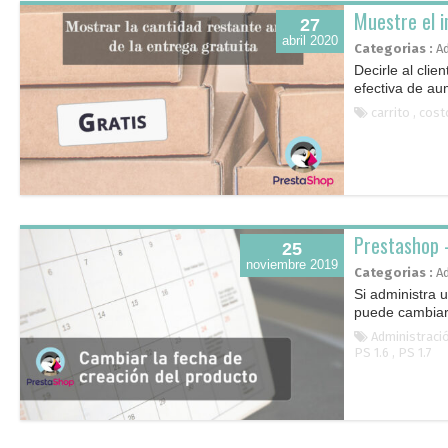
Muestre el i
27
abril 2020
Categorias :
A
Decirle al clie
efectiva de au
carrito
,
cost
Prestashop 
25
noviembre 2019
Categorias :
A
Si administra 
puede cambiar 
Ases
cues
Administraci
PS 1.6
,
PS 1.7
Orienta
mejor 
tus ven