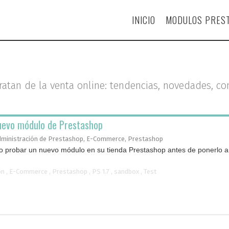
INICIO
MODULOS PRES
tratan de la venta online: tendencias, novedades, c
uevo módulo de Prestashop
dministración de Prestashop
,
E-Commerce
,
Prestashop
 probar un nuevo módulo en su tienda Prestashop antes de ponerlo a 
ón
,
E-Commerce
,
Prestashop
,
PS 1.7
,
sandbox
,
Test