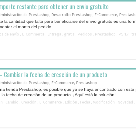
mporte restante para obtener un envio gratuito
dministración de Prestashop
,
Desarrollo Prestashop
,
E-Commerce
,
Prestash
nte la cantidad que falta para beneficiarse del envío gratuito es una for
mentar el monto del pedido.
os de envío
,
E-Commerce
,
Entrega
,
gratis
,
Pedidos
,
Prestashop
,
PS 1.7
,
tr
– Cambiar la fecha de creación de un producto
dministración de Prestashop
,
E-Commerce
,
Prestashop
una tienda Prestashop, es posible que ya se haya encontrado con este
la fecha de creación de un producto. ¡Aquí está la solución!
oramiento de producto por
Backup de la base de 
tionario Avanzado
mail
ón
,
Cambio
,
Creación
,
E-Commerce
,
Edición
,
Fecha
,
Modificación
,
Novedad
,
 a tus clientes hacia los productos que
Reciba automáticamente una c
se adaptan a sus necesidades, aumenta
de la base de datos por correo 
tas gracias a los...
19,00
€
180,00
€