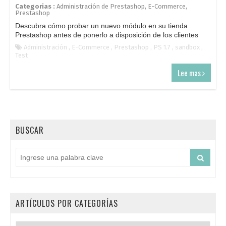
Categorias :
Administración de Prestashop
,
E-Commerce
,
Prestashop
Descubra cómo probar un nuevo módulo en su tienda
Prestashop antes de ponerlo a disposición de los clientes
Administración
,
E-Commerce
,
Prestashop
,
PS 1.7
,
sandbox
,
Test
Lee mas
BUSCAR
ARTÍCULOS POR CATEGORÍAS
Artículos