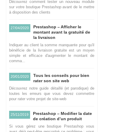
Découvrez comment tester un nouveau module
sur votre boutique Prestashop avant de le mettre
à disposition des clients
Prestashop – Afficher le
27/04/2020
montant avant la gratuité de
la livraison
Indiquer au client la somme manquante pour qu'il
bénéficie de la livraison gratuite est un moyen
simple et efficace d'augmenter le montant de
comma...
Tous les conseils pour bien
20/01/2020
rater son site web
Découvrez notre guide détaillé (et parodique) de
toutes les erreurs que vous devez commettre
pour rater votre projet de site-web
Prestashop – Modifier la date
25/11/2019
de création d’un produit
Si vous gérez une boutique Prestashop vous
avez déjà peut-être rencontré ce problème : vous